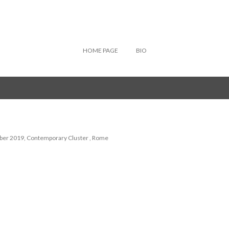
Passa ai contenuti principali
HOME PAGE
BIO
mber 2019, Contemporary Cluster , Rome